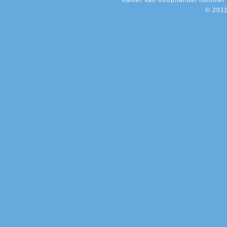
Kamer van Koophandel nummer 
© 2011