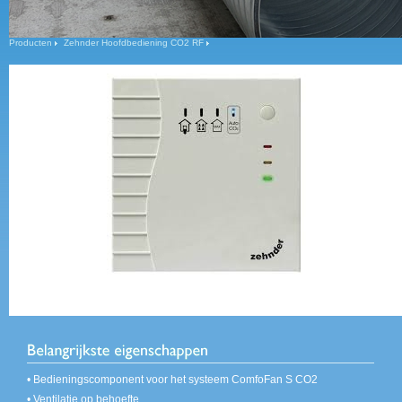
Producten
Zehnder Hoofdbediening CO2 RF
• Bedieningscomponent voor het systeem ComfoFan S CO2
• Ventilatie op behoefte